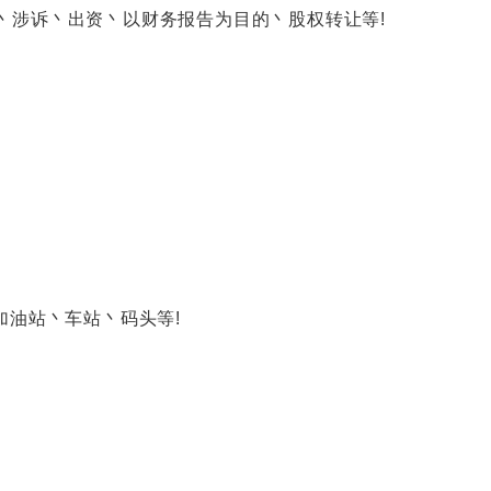
涉诉丶出资丶以财务报告为目的丶股权转让等!
油站丶车站丶码头等!