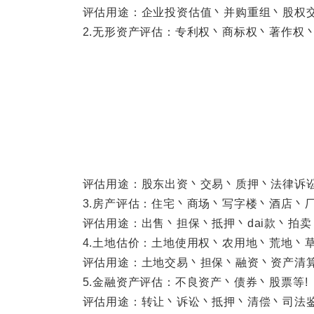
评估用途：企业投资估值丶并购重组丶股权交易
2.无形资产评估：专利权丶商标权丶著作权丶
评估用途：股东出资丶交易丶质押丶法律诉讼丶
3.房产评估：住宅丶商场丶写字楼丶酒店丶厂
评估用途：出售丶担保丶抵押丶dai款丶拍卖
4.土地估价：土地使用权丶农用地丶荒地丶草
评估用途：土地交易丶担保丶融资丶资产清算丶
5.金融资产评估：不良资产丶债券丶股票等!
评估用途：转让丶诉讼丶抵押丶清偿丶司法鉴