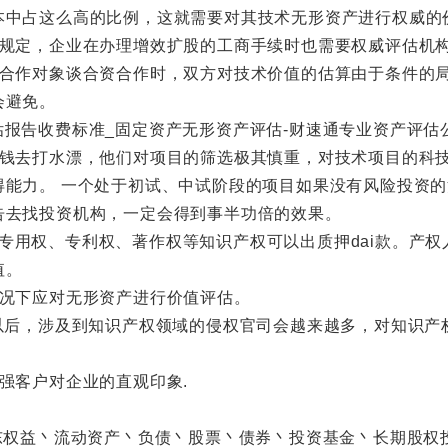
本中占这么高的比例，这就需要对其技术无形资产进行权威的
定，企业在办理增效扩股的工商手续时也需要权威评估机
作对象谈合资合作时，双方对技术价值的估算由于条件的局
会避免。
去打水漂，他们对项目的筛选极其慎重，对技术项目的科技
得能力。 一个处于初试、中试阶段的项目如果没有风险投资
告去找投资机构，一定会得到事半功倍的效果。
商标专用权、专利权、著作权等知识产权可以出质押dai款。产
值。
况下应对无形资产进行价值评估。
后，涉及到知识产权领域的侵权官司会越来越多，对知识产
客户对企业的直观印象.
权益丶流动资产丶负债丶股票丶债券丶投资基金丶长期股权投