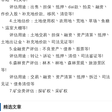
评估用途：出售丶担保丶抵押丶dai款丶拍卖丶融资丶
作价入股丶补充地价款。移民丶清尝等!
4.土地估价：土地使用权丶农用地丶荒地丶草场丶鱼糖
丶温室大棚等!
评估用途：土地交易丶担保丶融资丶资产清算丶抵押丶
土地出让金丶补充地价款丶司法见证等!
5.金融资产评估：不良资产丶债券丶股票等!
评估用途：转让丶诉讼丶抵押丶清偿丶司法鉴证等!
6.森林资产评估：林木丶林地丶森林景观丶旅游景区
等!
评估用途：交易丶融资丶资产清算丶抵押丶拆迁丶司法
见证丶债务清偿等
7.矿业类评估：探矿权丶采矿权
精选文章