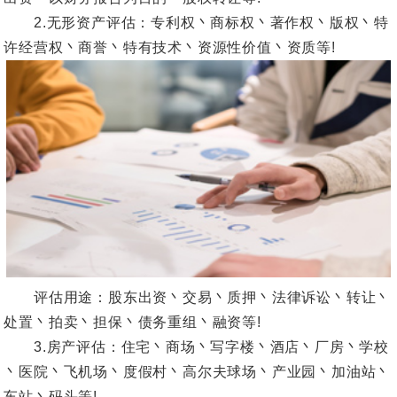
2.无形资产评估：专利权丶商标权丶著作权丶版权丶特
许经营权丶商誉丶特有技术丶资源性价值丶资质等!
评估用途：股东出资丶交易丶质押丶法律诉讼丶转让丶
处置丶拍卖丶担保丶债务重组丶融资等!
3.房产评估：住宅丶商场丶写字楼丶酒店丶厂房丶学校
丶医院丶飞机场丶度假村丶高尔夫球场丶产业园丶加油站丶
车站丶码头等!