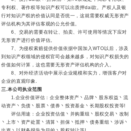
专利权、著作权等知识产权可以出质押dai款。产权人及银
行对知识产权的价值认同是否统一，这就需要权威无形资产
评估机构为其评估客观的公允价值。
6、交易的需要在转让、拍卖、许可使用等情况下应对
无形资产进行价值评估。
7、为侵权索赔提供价值依据中国加入WTO以后，涉及
到知识产权领域的侵权官司会越来越多，对知识产权损失的
价值如何计算，这也需要无形资产评估机构的介入。
8、对外经济活动中展示企业规模和实力，增强客户对
企业的直观印象.
三.本公司执业范围
1.企业价值评估：企业整体资产丶品牌丶股东权益丶流
动资产丶负债丶股票丶债券丶投资基金丶长期股权投资等!
评估用途：企业投资估值丶并购重组丶股权交易丶改制
丶上市丶资产处置丶清算丶担保丶抵押丶债务重组丶涉诉丶
出资丶以财务报告为目的丶股权转让等!