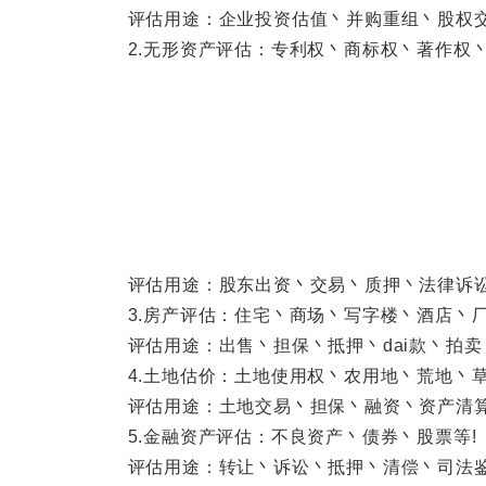
评估用途：企业投资估值丶并购重组丶股权交易
2.无形资产评估：专利权丶商标权丶著作权丶
评估用途：股东出资丶交易丶质押丶法律诉讼丶
3.房产评估：住宅丶商场丶写字楼丶酒店丶厂
评估用途：出售丶担保丶抵押丶dai款丶拍卖
4.土地估价：土地使用权丶农用地丶荒地丶草
评估用途：土地交易丶担保丶融资丶资产清算丶
5.金融资产评估：不良资产丶债券丶股票等!
评估用途：转让丶诉讼丶抵押丶清偿丶司法鉴