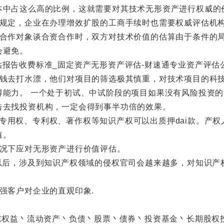
本中占这么高的比例，这就需要对其技术无形资产进行权威的
定，企业在办理增效扩股的工商手续时也需要权威评估机
作对象谈合资合作时，双方对技术价值的估算由于条件的局
会避免。
去打水漂，他们对项目的筛选极其慎重，对技术项目的科技
得能力。 一个处于初试、中试阶段的项目如果没有风险投资
告去找投资机构，一定会得到事半功倍的效果。
商标专用权、专利权、著作权等知识产权可以出质押dai款。产
值。
况下应对无形资产进行价值评估。
后，涉及到知识产权领域的侵权官司会越来越多，对知识产
客户对企业的直观印象.
权益丶流动资产丶负债丶股票丶债券丶投资基金丶长期股权投