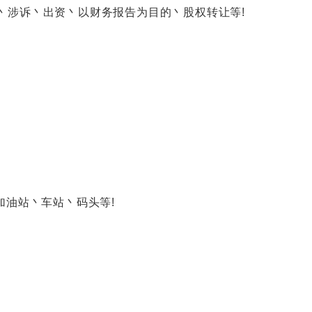
涉诉丶出资丶以财务报告为目的丶股权转让等!
油站丶车站丶码头等!