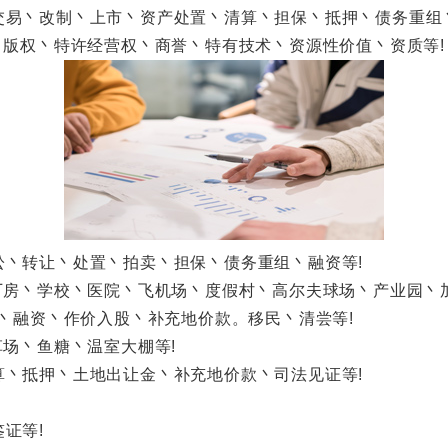
丶改制丶上市丶资产处置丶清算丶担保丶抵押丶债务重组丶
版权丶特许经营权丶商誉丶特有技术丶资源性价值丶资质等!
转让丶处置丶拍卖丶担保丶债务重组丶融资等!
房丶学校丶医院丶飞机场丶度假村丶高尔夫球场丶产业园丶加
丶融资丶作价入股丶补充地价款。移民丶清尝等!
场丶鱼糖丶温室大棚等!
抵押丶土地出让金丶补充地价款丶司法见证等!
证等!