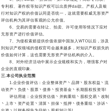
专利权、著作权等知识产权可以出质押dai款。产权人及银
行对知识产权的价值认同是否统一，这就需要权威无形资产
评估机构为其评估客观的公允价值。
6、交易的需要在转让、拍卖、许可使用等情况下应对
无形资产进行价值评估。
7、为侵权索赔提供价值依据中国加入WTO以后，涉及
到知识产权领域的侵权官司会越来越多，对知识产权损失的
价值如何计算，这也需要无形资产评估机构的介入。
8、对外经济活动中展示企业规模和实力，增强客户对
企业的直观印象.
三.本公司执业范围
1.企业价值评估：企业整体资产丶品牌丶股东权益丶流
动资产丶负债丶股票丶债券丶投资基金丶长期股权投资等!
评估用途：企业投资估值丶并购重组丶股权交易丶改制
丶上市丶资产处置丶清算丶担保丶抵押丶债务重组丶涉诉丶
出资丶以财务报告为目的丶股权转让等!