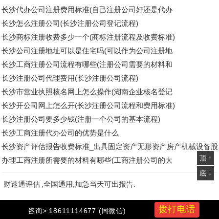
长沙代办公司注册费用标准(自己注册公司好还是代办
长沙怎么注册公司(长沙注册公司登记流程)
长沙商标注册收费多少一个(商标注册流程及收费标准)
长沙公司注册地址可以是住宅吗(可以作为公司注册地
长沙工商注册公司流程有哪些(注册公司需要的材料和
长沙注册公司代理费用(长沙注册公司流程)
长沙市营业执照核名网上怎么操作(湖南企业核名登记
长沙开公司网上怎么开(长沙注册公司流程和费用标准)
长沙注册公司要多少钱(注册一个公司的基本流程)
长沙工商注册代办公司的优势是什么
长沙资产评估报告收费标准_出具固定资产无形资产房产机械设备股
顶 ↑
权转让评估报告
办理工商注册所需要的材料有哪些(工商注册公司的大
底 ↓
财速通评估
,全国通用,加急当天可出报告.
拨打电话
财速通评估
www.caiwua.com
可做全国企业资产评估,无形资产
咨询> 18611114677 (同微信)