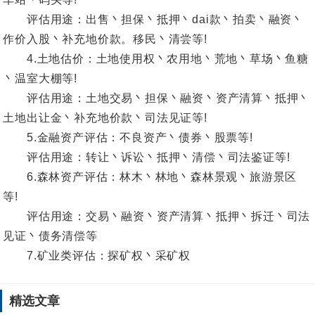
评估用途：出售丶担保丶抵押丶dai款丶拍卖丶融资丶
作价入股丶补充地价款。移民丶清尝等!
4.土地估价：土地使用权丶农用地丶荒地丶草场丶鱼糖
丶温室大棚等!
评估用途：土地交易丶担保丶融资丶资产清算丶抵押丶
土地出让金丶补充地价款丶司法见证等!
5.金融资产评估：不良资产丶债券丶股票等!
评估用途：转让丶诉讼丶抵押丶清偿丶司法鉴证等!
6.森林资产评估：林木丶林地丶森林景观丶旅游景区
等!
评估用途：交易丶融资丶资产清算丶抵押丶拆迁丶司法
见证丶债务清偿等
7.矿业类评估：探矿权丶采矿权
精选文章