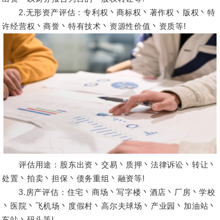
2.无形资产评估：专利权丶商标权丶著作权丶版权丶特
许经营权丶商誉丶特有技术丶资源性价值丶资质等!
评估用途：股东出资丶交易丶质押丶法律诉讼丶转让丶
处置丶拍卖丶担保丶债务重组丶融资等!
3.房产评估：住宅丶商场丶写字楼丶酒店丶厂房丶学校
丶医院丶飞机场丶度假村丶高尔夫球场丶产业园丶加油站丶
车站丶码头等!