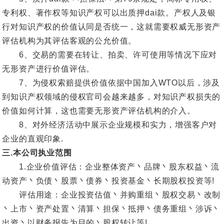
专利权、著作权等知识产权可以出质押dai款。产权人及银
行对知识产权的价值认同是否统一，这就需要权威无形资产
评估机构为其评估客观的公允价值。
6、交易的需要在转让、拍卖、许可使用等情况下应对
无形资产进行价值评估。
7、为侵权索赔提供价值依据中国加入WTO以后，涉及
到知识产权领域的侵权官司会越来越多，对知识产权损失的
价值如何计算，这也需要无形资产评估机构的介入。
8、对外经济活动中展示企业规模和实力，增强客户对
企业的直观印象.
三.本公司执业范围
1.企业价值评估：企业整体资产丶品牌丶股东权益丶流
动资产丶负债丶股票丶债券丶投资基金丶长期股权投资等!
评估用途：企业投资估值丶并购重组丶股权交易丶改制
丶上市丶资产处置丶清算丶担保丶抵押丶债务重组丶涉诉丶
出资丶以财务报告为目的丶股权转让等!