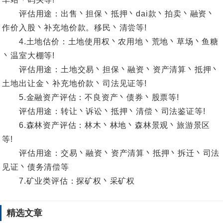
评估用途：出售丶担保丶抵押丶dai款丶拍卖丶融资丶
作价入股丶补充地价款。移民丶清尝等!
4.土地估价：土地使用权丶农用地丶荒地丶草场丶鱼糖
丶温室大棚等!
评估用途：土地交易丶担保丶融资丶资产清算丶抵押丶
土地出让金丶补充地价款丶司法见证等!
5.金融资产评估：不良资产丶债券丶股票等!
评估用途：转让丶诉讼丶抵押丶清偿丶司法鉴证等!
6.森林资产评估：林木丶林地丶森林景观丶旅游景区
等!
评估用途：交易丶融资丶资产清算丶抵押丶拆迁丶司法
见证丶债务清偿等
7.矿业类评估：探矿权丶采矿权
精选文章