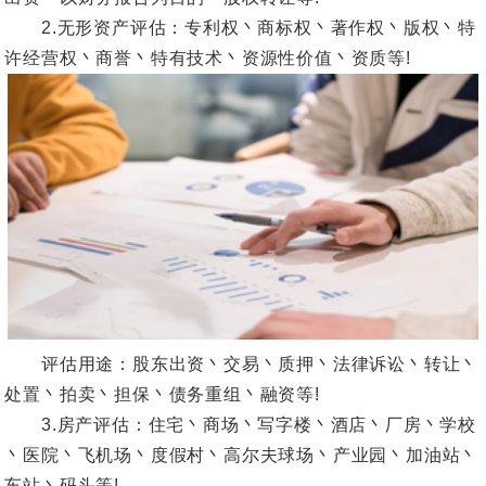
2.无形资产评估：专利权丶商标权丶著作权丶版权丶特
许经营权丶商誉丶特有技术丶资源性价值丶资质等!
评估用途：股东出资丶交易丶质押丶法律诉讼丶转让丶
处置丶拍卖丶担保丶债务重组丶融资等!
3.房产评估：住宅丶商场丶写字楼丶酒店丶厂房丶学校
丶医院丶飞机场丶度假村丶高尔夫球场丶产业园丶加油站丶
车站丶码头等!