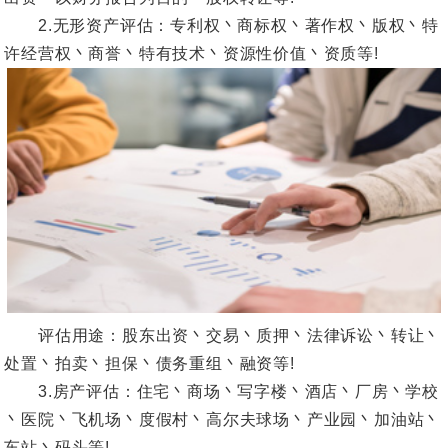
2.无形资产评估：专利权丶商标权丶著作权丶版权丶特
许经营权丶商誉丶特有技术丶资源性价值丶资质等!
评估用途：股东出资丶交易丶质押丶法律诉讼丶转让丶
处置丶拍卖丶担保丶债务重组丶融资等!
3.房产评估：住宅丶商场丶写字楼丶酒店丶厂房丶学校
丶医院丶飞机场丶度假村丶高尔夫球场丶产业园丶加油站丶
车站丶码头等!