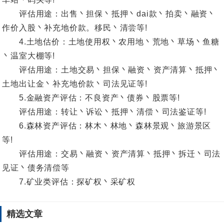
评估用途：出售丶担保丶抵押丶dai款丶拍卖丶融资丶
作价入股丶补充地价款。移民丶清尝等!
4.土地估价：土地使用权丶农用地丶荒地丶草场丶鱼糖
丶温室大棚等!
评估用途：土地交易丶担保丶融资丶资产清算丶抵押丶
土地出让金丶补充地价款丶司法见证等!
5.金融资产评估：不良资产丶债券丶股票等!
评估用途：转让丶诉讼丶抵押丶清偿丶司法鉴证等!
6.森林资产评估：林木丶林地丶森林景观丶旅游景区
等!
评估用途：交易丶融资丶资产清算丶抵押丶拆迁丶司法
见证丶债务清偿等
7.矿业类评估：探矿权丶采矿权
精选文章