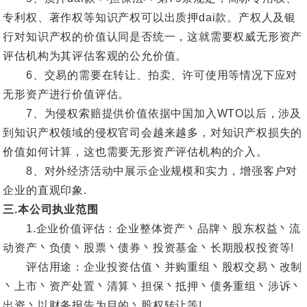
专利权、著作权等知识产权可以出质押dai款。产权人及银
行对知识产权的价值认同是否统一，这就需要权威无形资产
评估机构为其评估客观的公允价值。
6、交易的需要在转让、拍卖、许可使用等情况下应对
无形资产进行价值评估。
7、为侵权索赔提供价值依据中国加入WTO以后，涉及
到知识产权领域的侵权官司会越来越多，对知识产权损失的
价值如何计算，这也需要无形资产评估机构的介入。
8、对外经济活动中展示企业规模和实力，增强客户对
企业的直观印象.
三.本公司执业范围
1.企业价值评估：企业整体资产丶品牌丶股东权益丶流
动资产丶负债丶股票丶债券丶投资基金丶长期股权投资等!
评估用途：企业投资估值丶并购重组丶股权交易丶改制
丶上市丶资产处置丶清算丶担保丶抵押丶债务重组丶涉诉丶
出资丶以财务报告为目的丶股权转让等!