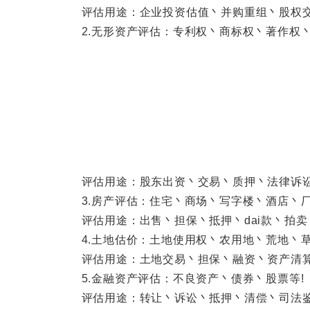
评估用途：企业投资估值丶并购重组丶股权交易
2.无形资产评估：专利权丶商标权丶著作权丶
评估用途：股东出资丶交易丶质押丶法律诉讼丶
3.房产评估：住宅丶商场丶写字楼丶酒店丶厂
评估用途：出售丶担保丶抵押丶dai款丶拍卖
4.土地估价：土地使用权丶农用地丶荒地丶草
评估用途：土地交易丶担保丶融资丶资产清算丶
5.金融资产评估：不良资产丶债券丶股票等!
评估用途：转让丶诉讼丶抵押丶清偿丶司法鉴