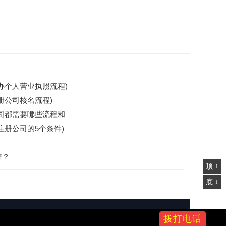
办个人营业执照流程)
册公司核名流程)
司都需要哪些流程和
注册公司的5个条件)
好？
顶 ↑
底 ↓
成熟,出报告快!!赣ICP备
拨打电话