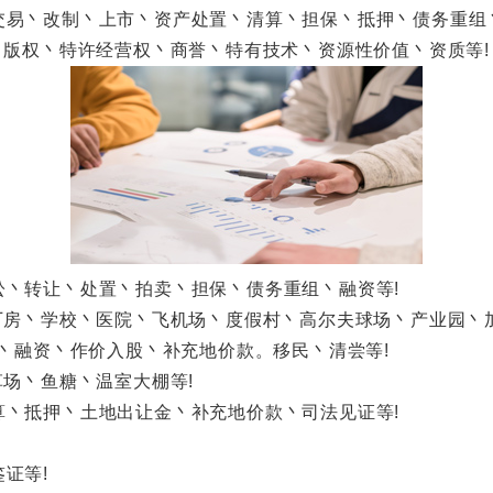
丶改制丶上市丶资产处置丶清算丶担保丶抵押丶债务重组丶
版权丶特许经营权丶商誉丶特有技术丶资源性价值丶资质等!
转让丶处置丶拍卖丶担保丶债务重组丶融资等!
房丶学校丶医院丶飞机场丶度假村丶高尔夫球场丶产业园丶加
丶融资丶作价入股丶补充地价款。移民丶清尝等!
场丶鱼糖丶温室大棚等!
抵押丶土地出让金丶补充地价款丶司法见证等!
证等!