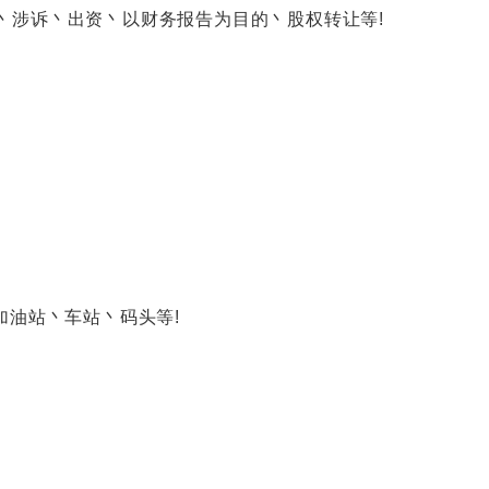
涉诉丶出资丶以财务报告为目的丶股权转让等!
油站丶车站丶码头等!