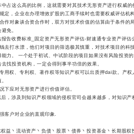
本中占这么高的比例，这就需要对其技术无形资产进行权威的
定，企业在办理增效扩股的工商手续时也需要权威评估机
作对象谈合资合作时，双方对技术价值的估算由于条件的局
会避免。
去打水漂，他们对项目的筛选极其慎重，对技术项目的科技
得能力。 一个处于初试、中试阶段的项目如果没有风险投资
告去找投资机构，一定会得到事半功倍的效果。
商标专用权、专利权、著作权等知识产权可以出质押dai款。产
值。
况下应对无形资产进行价值评估。
后，涉及到知识产权领域的侵权官司会越来越多，对知识产
客户对企业的直观印象.
权益丶流动资产丶负债丶股票丶债券丶投资基金丶长期股权投