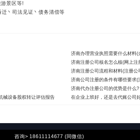
游景区等!
迁丶司法见证丶债务清偿等
济南办理营业执照需要什么材料(
济南注册公司核名怎么核(网上注
济南注册公司流程和材料(注册公
济南公司注册的条件有哪些要求(
济南代办注册公司的优势是什么?
机械设备股权转让评估报告
在企业上班好，还是去代账公司
om
可做全国企业资产评估,无形资产评估,固定资产评估等业务,方案
咨询> 18611114677 (同微信)