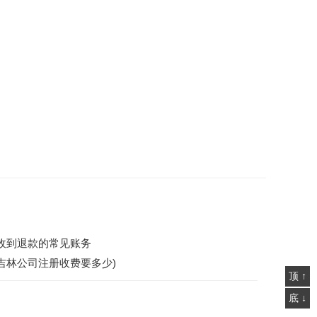
收到退款的常见账务
吉林公司注册收费要多少)
顶 ↑
底 ↓