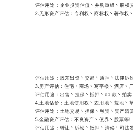
评估用途：企业投资估值丶并购重组丶股权交易
2.无形资产评估：专利权丶商标权丶著作权丶
评估用途：股东出资丶交易丶质押丶法律诉讼丶
3.房产评估：住宅丶商场丶写字楼丶酒店丶厂
评估用途：出售丶担保丶抵押丶dai款丶拍卖
4.土地估价：土地使用权丶农用地丶荒地丶草
评估用途：土地交易丶担保丶融资丶资产清算丶
5.金融资产评估：不良资产丶债券丶股票等!
评估用途：转让丶诉讼丶抵押丶清偿丶司法鉴