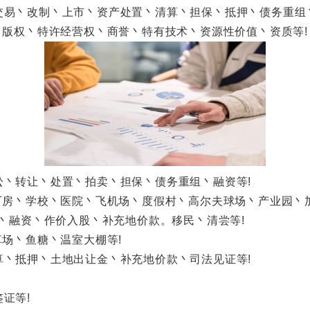
丶改制丶上市丶资产处置丶清算丶担保丶抵押丶债务重组丶
版权丶特许经营权丶商誉丶特有技术丶资源性价值丶资质等!
转让丶处置丶拍卖丶担保丶债务重组丶融资等!
房丶学校丶医院丶飞机场丶度假村丶高尔夫球场丶产业园丶加
丶融资丶作价入股丶补充地价款。移民丶清尝等!
场丶鱼糖丶温室大棚等!
抵押丶土地出让金丶补充地价款丶司法见证等!
证等!