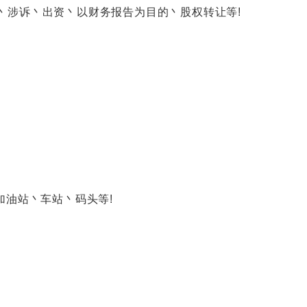
涉诉丶出资丶以财务报告为目的丶股权转让等!
油站丶车站丶码头等!