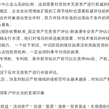
本中占这么高的比例，这就需要对其技术无形资产进行权威的
定，企业在办理增效扩股的工商手续时也需要权威评估机
作对象谈合资合作时，双方对技术价值的估算由于条件的局
会避免。
去打水漂，他们对项目的筛选极其慎重，对技术项目的科技
得能力。 一个处于初试、中试阶段的项目如果没有风险投资
告去找投资机构，一定会得到事半功倍的效果。
商标专用权、专利权、著作权等知识产权可以出质押dai款。产
值。
况下应对无形资产进行价值评估。
后，涉及到知识产权领域的侵权官司会越来越多，对知识产
客户对企业的直观印象.
权益丶流动资产丶负债丶股票丶债券丶投资基金丶长期股权投