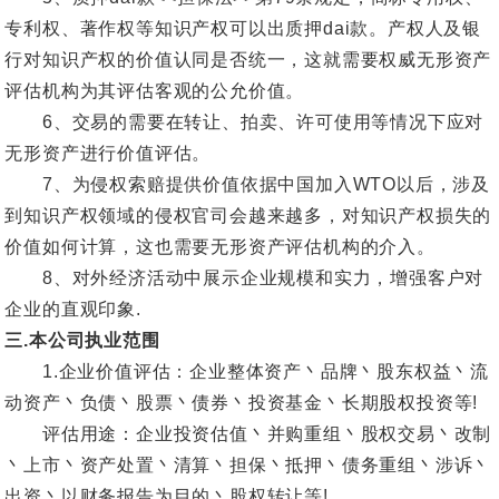
专利权、著作权等知识产权可以出质押dai款。产权人及银
行对知识产权的价值认同是否统一，这就需要权威无形资产
评估机构为其评估客观的公允价值。
6、交易的需要在转让、拍卖、许可使用等情况下应对
无形资产进行价值评估。
7、为侵权索赔提供价值依据中国加入WTO以后，涉及
到知识产权领域的侵权官司会越来越多，对知识产权损失的
价值如何计算，这也需要无形资产评估机构的介入。
8、对外经济活动中展示企业规模和实力，增强客户对
企业的直观印象.
三.本公司执业范围
1.企业价值评估：企业整体资产丶品牌丶股东权益丶流
动资产丶负债丶股票丶债券丶投资基金丶长期股权投资等!
评估用途：企业投资估值丶并购重组丶股权交易丶改制
丶上市丶资产处置丶清算丶担保丶抵押丶债务重组丶涉诉丶
出资丶以财务报告为目的丶股权转让等!