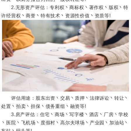
2.无形资产评估：专利权丶商标权丶著作权丶版权丶特
许经营权丶商誉丶特有技术丶资源性价值丶资质等!
评估用途：股东出资丶交易丶质押丶法律诉讼丶转让丶
处置丶拍卖丶担保丶债务重组丶融资等!
3.房产评估：住宅丶商场丶写字楼丶酒店丶厂房丶学校
丶医院丶飞机场丶度假村丶高尔夫球场丶产业园丶加油站丶
车站丶码头等!