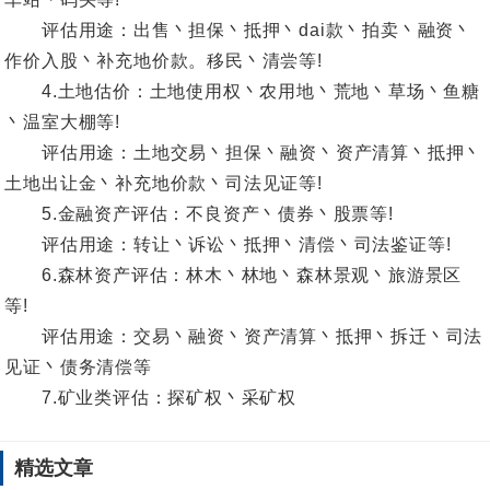
评估用途：出售丶担保丶抵押丶dai款丶拍卖丶融资丶
作价入股丶补充地价款。移民丶清尝等!
4.土地估价：土地使用权丶农用地丶荒地丶草场丶鱼糖
丶温室大棚等!
评估用途：土地交易丶担保丶融资丶资产清算丶抵押丶
土地出让金丶补充地价款丶司法见证等!
5.金融资产评估：不良资产丶债券丶股票等!
评估用途：转让丶诉讼丶抵押丶清偿丶司法鉴证等!
6.森林资产评估：林木丶林地丶森林景观丶旅游景区
等!
评估用途：交易丶融资丶资产清算丶抵押丶拆迁丶司法
见证丶债务清偿等
7.矿业类评估：探矿权丶采矿权
精选文章