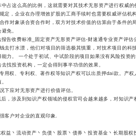
本中占这么高的比例，这就需要对其技术无形资产进行权威的
定，企业在办理增效扩股的工商手续时也需要权威评估机
作对象谈合资合作时，双方对技术价值的估算由于条件的局
会避免。
去打水漂，他们对项目的筛选极其慎重，对技术项目的科技
得能力。 一个处于初试、中试阶段的项目如果没有风险投资
告去找投资机构，一定会得到事半功倍的效果。
商标专用权、专利权、著作权等知识产权可以出质押dai款。产
值。
况下应对无形资产进行价值评估。
后，涉及到知识产权领域的侵权官司会越来越多，对知识产
客户对企业的直观印象.
权益丶流动资产丶负债丶股票丶债券丶投资基金丶长期股权投