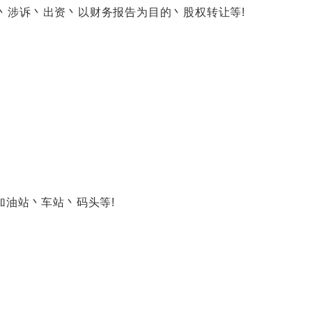
涉诉丶出资丶以财务报告为目的丶股权转让等!
油站丶车站丶码头等!