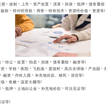
丶改制丶上市丶资产处置丶清算丶担保丶抵押丶债务重组丶
版权丶特许经营权丶商誉丶特有技术丶资源性价值丶资质等!
转让丶处置丶拍卖丶担保丶债务重组丶融资等!
房丶学校丶医院丶飞机场丶度假村丶高尔夫球场丶产业园丶加
丶融资丶作价入股丶补充地价款。移民丶清尝等!
场丶鱼糖丶温室大棚等!
抵押丶土地出让金丶补充地价款丶司法见证等!
证等!