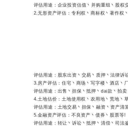
评估用途：企业投资估值丶并购重组丶股权交易
2.无形资产评估：专利权丶商标权丶著作权丶
评估用途：股东出资丶交易丶质押丶法律诉讼丶
3.房产评估：住宅丶商场丶写字楼丶酒店丶厂
评估用途：出售丶担保丶抵押丶dai款丶拍卖
4.土地估价：土地使用权丶农用地丶荒地丶草
评估用途：土地交易丶担保丶融资丶资产清算丶
5.金融资产评估：不良资产丶债券丶股票等!
评估用途：转让丶诉讼丶抵押丶清偿丶司法鉴